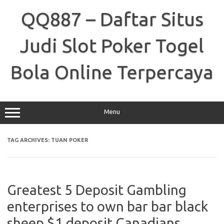
Skip
to
QQ887 – Daftar Situs
content
Judi Slot Poker Togel
Bola Online Terpercaya
Menu
TAG ARCHIVES:
TUAN POKER
Greatest 5 Deposit Gambling
enterprises to own bar bar black
sheep $1 deposit Canadians