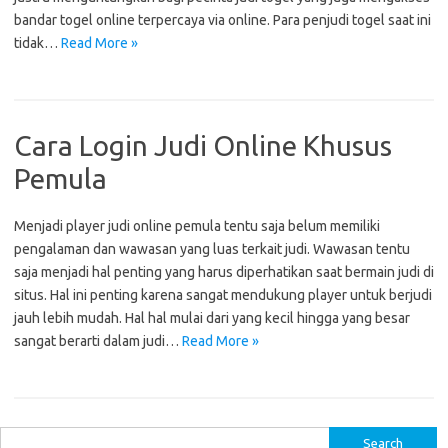
bandar togel online terpercaya via online. Para penjudi togel saat ini
tidak…
Read More »
Cara Login Judi Online Khusus
Pemula
Menjadi player judi online pemula tentu saja belum memiliki
pengalaman dan wawasan yang luas terkait judi. Wawasan tentu
saja menjadi hal penting yang harus diperhatikan saat bermain judi di
situs. Hal ini penting karena sangat mendukung player untuk berjudi
jauh lebih mudah. Hal hal mulai dari yang kecil hingga yang besar
sangat berarti dalam judi…
Read More »
S