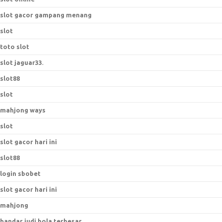
slot gacor gampang menang
slot
toto slot
slot jaguar33
.
slot88
slot
mahjong ways
slot
slot gacor hari ini
slot88
login sbobet
slot gacor hari ini
mahjong
bandar judi bola terbesar