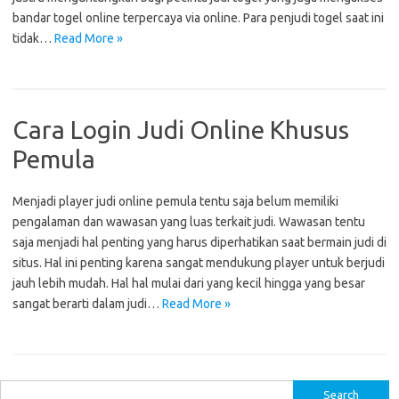
bandar togel online terpercaya via online. Para penjudi togel saat ini
tidak…
Read More »
Cara Login Judi Online Khusus
Pemula
Menjadi player judi online pemula tentu saja belum memiliki
pengalaman dan wawasan yang luas terkait judi. Wawasan tentu
saja menjadi hal penting yang harus diperhatikan saat bermain judi di
situs. Hal ini penting karena sangat mendukung player untuk berjudi
jauh lebih mudah. Hal hal mulai dari yang kecil hingga yang besar
sangat berarti dalam judi…
Read More »
S