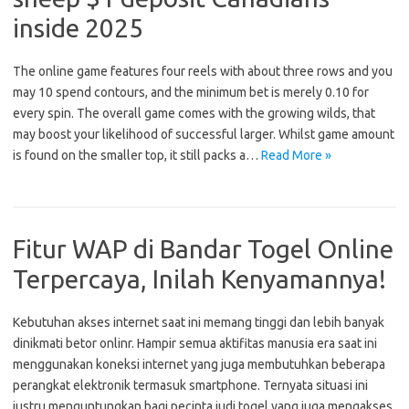
inside 2025
The online game features four reels with about three rows and you
may 10 spend contours, and the minimum bet is merely 0.10 for
every spin. The overall game comes with the growing wilds, that
may boost your likelihood of successful larger. Whilst game amount
is found on the smaller top, it still packs a…
Read More »
Fitur WAP di Bandar Togel Online
Terpercaya, Inilah Kenyamannya!
Kebutuhan akses internet saat ini memang tinggi dan lebih banyak
dinikmati betor onlinr. Hampir semua aktifitas manusia era saat ini
menggunakan koneksi internet yang juga membutuhkan beberapa
perangkat elektronik termasuk smartphone. Ternyata situasi ini
justru menguntungkan bagi pecinta judi togel yang juga mengakses