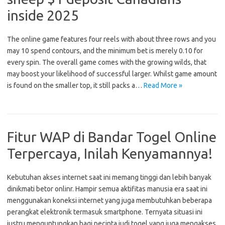
inside 2025
The online game features four reels with about three rows and you
may 10 spend contours, and the minimum bet is merely 0.10 for
every spin. The overall game comes with the growing wilds, that
may boost your likelihood of successful larger. Whilst game amount
is found on the smaller top, it still packs a…
Read More »
Fitur WAP di Bandar Togel Online
Terpercaya, Inilah Kenyamannya!
Kebutuhan akses internet saat ini memang tinggi dan lebih banyak
dinikmati betor onlinr. Hampir semua aktifitas manusia era saat ini
menggunakan koneksi internet yang juga membutuhkan beberapa
perangkat elektronik termasuk smartphone. Ternyata situasi ini
justru menguntungkan bagi pecinta judi togel yang juga mengakses