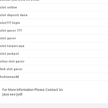
slot online
slot deposit dana
slot777 login
slot gacor 777
slot gacor
slot terpercaya
slot jackpot
situs slot gacor
link slot gacor
hokiemas88
For More Information Please
Contact Us
jasa seo judi