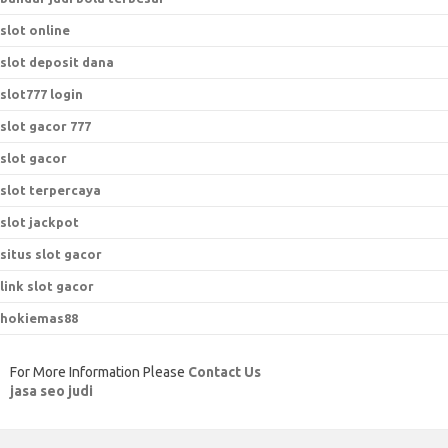
slot online
slot deposit dana
slot777 login
slot gacor 777
slot gacor
slot terpercaya
slot jackpot
situs slot gacor
link slot gacor
hokiemas88
For More Information Please
Contact Us
jasa seo judi