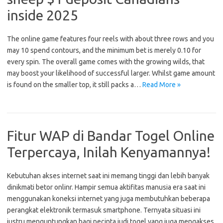
inside 2025
The online game features four reels with about three rows and you
may 10 spend contours, and the minimum bet is merely 0.10 for
every spin. The overall game comes with the growing wilds, that
may boost your likelihood of successful larger. Whilst game amount
is found on the smaller top, it still packs a…
Read More »
Fitur WAP di Bandar Togel Online
Terpercaya, Inilah Kenyamannya!
Kebutuhan akses internet saat ini memang tinggi dan lebih banyak
dinikmati betor onlinr. Hampir semua aktifitas manusia era saat ini
menggunakan koneksi internet yang juga membutuhkan beberapa
perangkat elektronik termasuk smartphone. Ternyata situasi ini
justru menguntungkan bagi pecinta judi togel yang juga mengakses