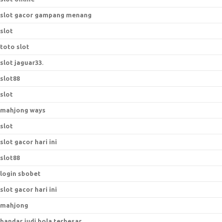
slot gacor gampang menang
slot
toto slot
slot jaguar33
.
slot88
slot
mahjong ways
slot
slot gacor hari ini
slot88
login sbobet
slot gacor hari ini
mahjong
bandar judi bola terbesar