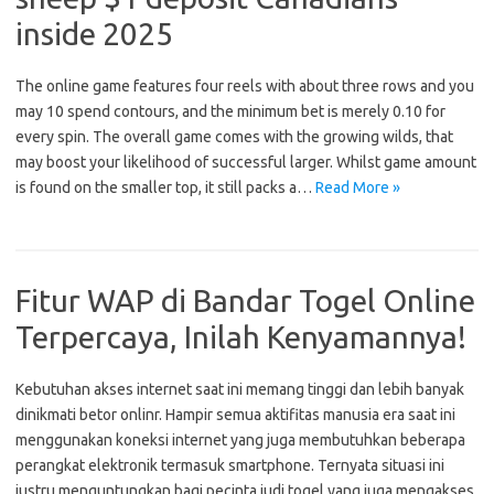
inside 2025
The online game features four reels with about three rows and you
may 10 spend contours, and the minimum bet is merely 0.10 for
every spin. The overall game comes with the growing wilds, that
may boost your likelihood of successful larger. Whilst game amount
is found on the smaller top, it still packs a…
Read More »
Fitur WAP di Bandar Togel Online
Terpercaya, Inilah Kenyamannya!
Kebutuhan akses internet saat ini memang tinggi dan lebih banyak
dinikmati betor onlinr. Hampir semua aktifitas manusia era saat ini
menggunakan koneksi internet yang juga membutuhkan beberapa
perangkat elektronik termasuk smartphone. Ternyata situasi ini
justru menguntungkan bagi pecinta judi togel yang juga mengakses