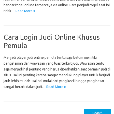
bandar togel online terpercaya via online. Para penjudi togel saat ini
tidak…
Read More »
Cara Login Judi Online Khusus
Pemula
Menjadi player judi online pemula tentu saja belum memiliki
pengalaman dan wawasan yang luas terkait judi. Wawasan tentu
saja menjadi hal penting yang harus diperhatikan saat bermain judi di
situs. Hal ini penting karena sangat mendukung player untuk berjudi
jauh lebih mudah. Hal hal mulai dari yang kecil hingga yang besar
sangat berarti dalam judi…
Read More »
S