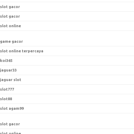
slot gacor
slot gacor
slot online
game gacor
slot online terpercaya
koi365
jaguar33
jaguar slot
slot777
slot88
slot agam99
slot gacor
slot online