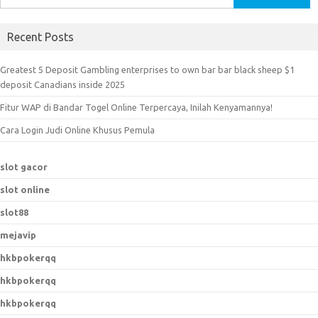
e
a
Recent Posts
r
c
Greatest 5 Deposit Gambling enterprises to own bar bar black sheep $1
h
deposit Canadians inside 2025
f
Fitur WAP di Bandar Togel Online Terpercaya, Inilah Kenyamannya!
o
r
Cara Login Judi Online Khusus Pemula
:
slot gacor
slot online
slot88
mejavip
hkbpokerqq
hkbpokerqq
hkbpokerqq