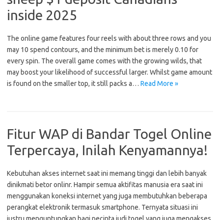
inside 2025
The online game features four reels with about three rows and you
may 10 spend contours, and the minimum bet is merely 0.10 for
every spin. The overall game comes with the growing wilds, that
may boost your likelihood of successful larger. Whilst game amount
is found on the smaller top, it still packs a…
Read More »
Fitur WAP di Bandar Togel Online
Terpercaya, Inilah Kenyamannya!
Kebutuhan akses internet saat ini memang tinggi dan lebih banyak
dinikmati betor onlinr. Hampir semua aktifitas manusia era saat ini
menggunakan koneksi internet yang juga membutuhkan beberapa
perangkat elektronik termasuk smartphone. Ternyata situasi ini
justru menguntungkan bagi pecinta judi togel yang juga mengakses