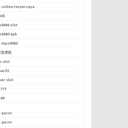
t online terpercaya
365
8080 slot
8080 apk
t mpo8080
港老虎机
o slot
uar33
uar slot
t777
t88
t gacor
t gacor