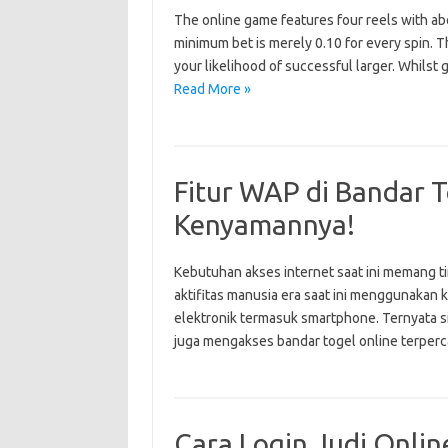
The online game features four reels with a
minimum bet is merely 0.10 for every spin. 
your likelihood of successful larger. Whilst 
Read More »
Fitur WAP di Bandar T
Kenyamannya!
Kebutuhan akses internet saat ini memang ti
aktifitas manusia era saat ini menggunakan
elektronik termasuk smartphone. Ternyata si
juga mengakses bandar togel online terpercay
Cara Login Judi Onli