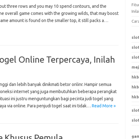
Fit
bout three rows and you may 10 spend contours, and the
Ini
The overall game comes with the growing wilds, that may boost
game amount is found on the smaller top, it still packs a…
Car
slo
slo
ogel Online Terpercaya, Inilah
slo
mej
hk
nggi dan lebih banyak dinikmati betor onlinr. Hampir semua
hk
 koneksi internet yang juga membutuhkan beberapa perangkat
hk
tuasi ini justru menguntungkan bagi pecinta judi togel yang
a via online. Para penjudi togel saat ini tidak…
Read More »
slo
slo
ne Khusus Pemula
gam