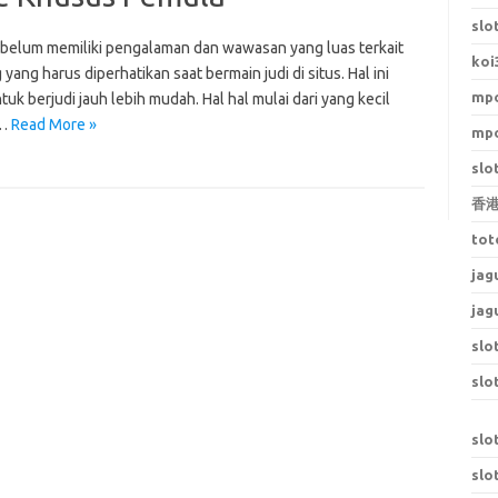
slo
a belum memiliki pengalaman dan wawasan yang luas terkait
koi
yang harus diperhatikan saat bermain judi di situs. Hal ini
mpo
k berjudi jauh lebih mudah. Hal hal mulai dari yang kecil
i…
Read More »
mpo
slo
香
tot
jag
jag
slo
slo
slo
slo