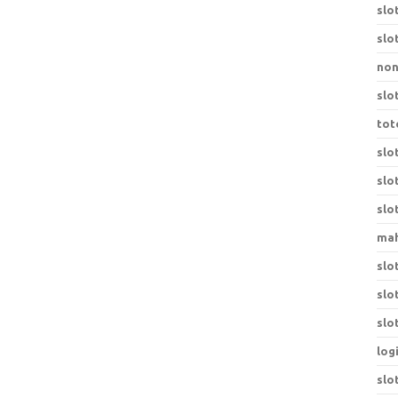
slo
slo
non
slo
tot
slo
slo
slo
mah
slo
slo
slo
log
slo