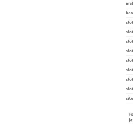
ma
ban
slo
slo
slo
slo
slo
slo
slo
slo
sit
Fo
ja