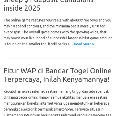
inside 2025
The online game features four reels with about three rows and you
may 10 spend contours, and the minimum bet is merely 0.10 for
every spin. The overall game comes with the growing wilds, that
may boost your likelihood of successful larger. Whilst game amount
is found on the smaller top, it still packs a…
Read More »
Fitur WAP di Bandar Togel Online
Terpercaya, Inilah Kenyamannya!
Kebutuhan akses internet saat ini memang tinggi dan lebih banyak
dinikmati betor onlinr. Hampir semua aktifitas manusia era saat ini
menggunakan koneksi internet yang juga membutuhkan beberapa
perangkat elektronik termasuk smartphone. Ternyata situasi ini
justru menguntungkan bagi pecinta judi togel yang juga mengakses