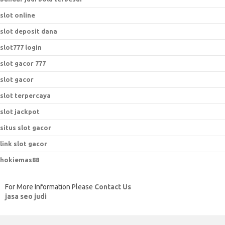
slot online
slot deposit dana
slot777 login
slot gacor 777
slot gacor
slot terpercaya
slot jackpot
situs slot gacor
link slot gacor
hokiemas88
For More Information Please
Contact Us
jasa seo judi