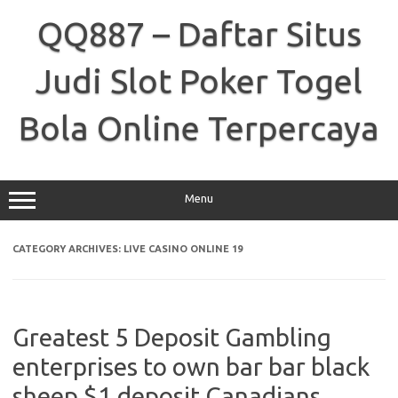
Skip
to
QQ887 – Daftar Situs
content
Judi Slot Poker Togel
Bola Online Terpercaya
Menu
CATEGORY ARCHIVES:
LIVE CASINO ONLINE 19
Greatest 5 Deposit Gambling
enterprises to own bar bar black
sheep $1 deposit Canadians