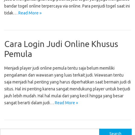
bandar togel online terpercaya via online. Para penjudi togel saat ini
tidak…
Read More »
Cara Login Judi Online Khusus
Pemula
Menjadi player judi online pemula tentu saja belum memiliki
pengalaman dan wawasan yang luas terkait judi. Wawasan tentu
saja menjadi hal penting yang harus diperhatikan saat bermain judi di
situs. Hal ini penting karena sangat mendukung player untuk berjudi
jauh lebih mudah. Hal hal mulai dari yang kecil hingga yang besar
sangat berarti dalam judi…
Read More »
S