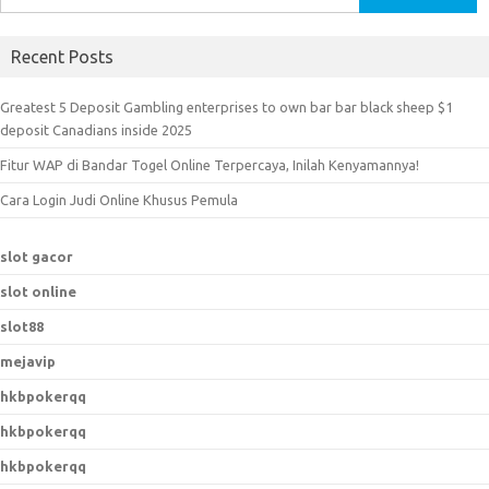
e
a
Recent Posts
r
c
Greatest 5 Deposit Gambling enterprises to own bar bar black sheep $1
h
deposit Canadians inside 2025
f
Fitur WAP di Bandar Togel Online Terpercaya, Inilah Kenyamannya!
o
r
Cara Login Judi Online Khusus Pemula
:
slot gacor
slot online
slot88
mejavip
hkbpokerqq
hkbpokerqq
hkbpokerqq