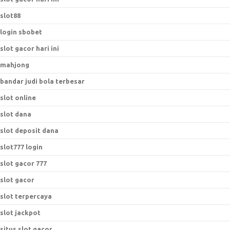
slot88
login sbobet
slot gacor hari ini
mahjong
bandar judi bola terbesar
slot online
slot dana
slot deposit dana
slot777 login
slot gacor 777
slot gacor
slot terpercaya
slot jackpot
situs slot gacor