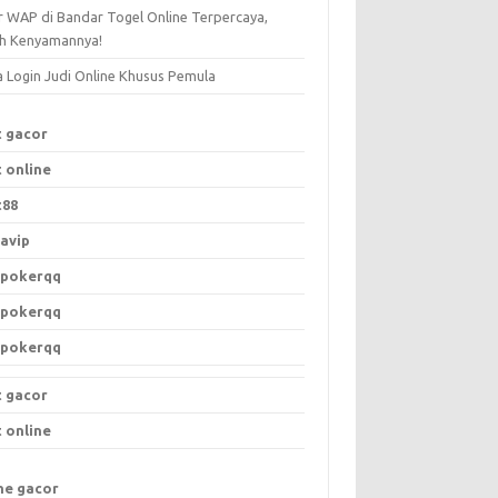
ur WAP di Bandar Togel Online Terpercaya,
lah Kenyamannya!
a Login Judi Online Khusus Pemula
t gacor
t online
t88
avip
bpokerqq
bpokerqq
bpokerqq
t gacor
t online
e gacor