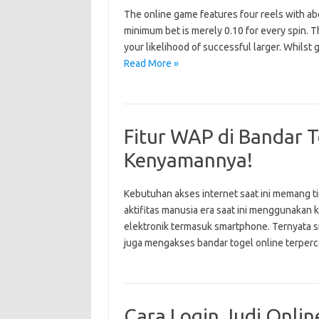
The online game features four reels with a
minimum bet is merely 0.10 for every spin. 
your likelihood of successful larger. Whilst 
Read More »
Fitur WAP di Bandar T
Kenyamannya!
Kebutuhan akses internet saat ini memang ti
aktifitas manusia era saat ini menggunakan
elektronik termasuk smartphone. Ternyata si
juga mengakses bandar togel online terpercay
Cara Login Judi Onli