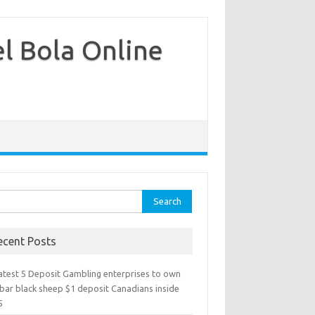
el Bola Online
rch
ecent Posts
atest 5 Deposit Gambling enterprises to own
 bar black sheep $1 deposit Canadians inside
5