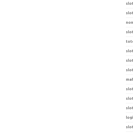
slo
slo
non
slo
tot
slo
slo
slo
mah
slo
slo
slo
log
slo