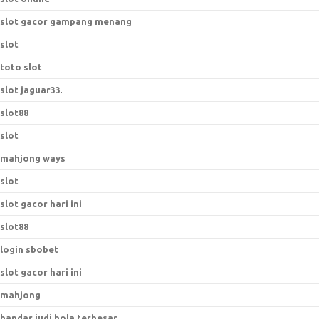
slot gacor gampang menang
slot
toto slot
slot jaguar33
.
slot88
slot
mahjong ways
slot
slot gacor hari ini
slot88
login sbobet
slot gacor hari ini
mahjong
bandar judi bola terbesar