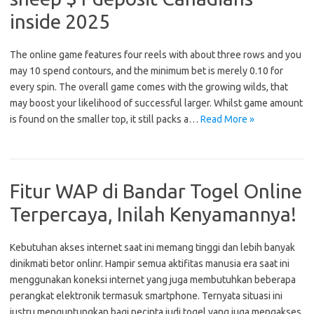
inside 2025
The online game features four reels with about three rows and you
may 10 spend contours, and the minimum bet is merely 0.10 for
every spin. The overall game comes with the growing wilds, that
may boost your likelihood of successful larger. Whilst game amount
is found on the smaller top, it still packs a…
Read More »
Fitur WAP di Bandar Togel Online
Terpercaya, Inilah Kenyamannya!
Kebutuhan akses internet saat ini memang tinggi dan lebih banyak
dinikmati betor onlinr. Hampir semua aktifitas manusia era saat ini
menggunakan koneksi internet yang juga membutuhkan beberapa
perangkat elektronik termasuk smartphone. Ternyata situasi ini
justru menguntungkan bagi pecinta judi togel yang juga mengakses