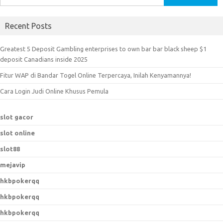
e
a
Recent Posts
r
c
Greatest 5 Deposit Gambling enterprises to own bar bar black sheep $1
h
deposit Canadians inside 2025
f
Fitur WAP di Bandar Togel Online Terpercaya, Inilah Kenyamannya!
o
r
Cara Login Judi Online Khusus Pemula
:
slot gacor
slot online
slot88
mejavip
hkbpokerqq
hkbpokerqq
hkbpokerqq