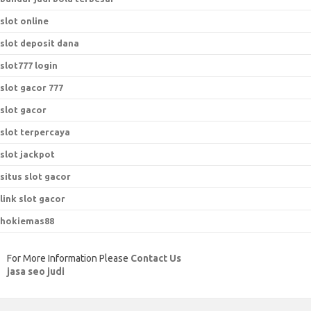
slot online
slot deposit dana
slot777 login
slot gacor 777
slot gacor
slot terpercaya
slot jackpot
situs slot gacor
link slot gacor
hokiemas88
For More Information Please
Contact Us
jasa seo judi