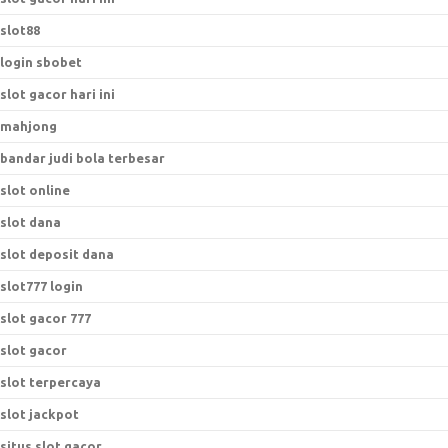
slot88
login sbobet
slot gacor hari ini
mahjong
bandar judi bola terbesar
slot online
slot dana
slot deposit dana
slot777 login
slot gacor 777
slot gacor
slot terpercaya
slot jackpot
situs slot gacor