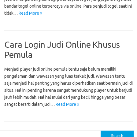
bandar togel online terpercaya via online. Para penjudi togel saat ini
tidak…
Read More »
Cara Login Judi Online Khusus
Pemula
Menjadi player judi online pemula tentu saja belum memiliki
pengalaman dan wawasan yang luas terkait judi. Wawasan tentu
saja menjadi hal penting yang harus diperhatikan saat bermain judi di
situs. Hal ini penting karena sangat mendukung player untuk berjudi
jauh lebih mudah. Hal hal mulai dari yang kecil hingga yang besar
sangat berarti dalam judi…
Read More »
S