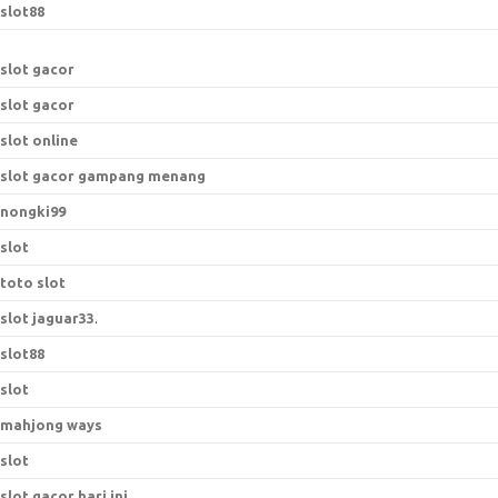
slot88
slot gacor
slot gacor
slot online
slot gacor gampang menang
nongki99
slot
toto slot
slot jaguar33
.
slot88
slot
mahjong ways
slot
slot gacor hari ini