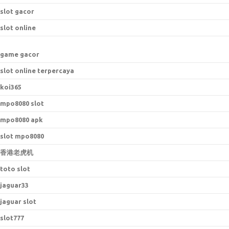
slot gacor
slot online
game gacor
slot online terpercaya
koi365
mpo8080 slot
mpo8080 apk
slot mpo8080
香港老虎机
toto slot
jaguar33
jaguar slot
slot777