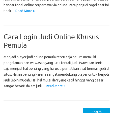
bandar togel online terpercaya via online. Para penjudi togel saat ini
tidak…
Read More »
Cara Login Judi Online Khusus
Pemula
Menjadi player judi online pemula tentu saja belum memiliki
pengalaman dan wawasan yang luas terkait judi. Wawasan tentu
saja menjadi hal penting yang harus diperhatikan saat bermain judi di
situs. Hal ini penting karena sangat mendukung player untuk berjudi
jauh lebih mudah. Hal hal mulai dari yang kecil hingga yang besar
sangat berarti dalam judi…
Read More »
S