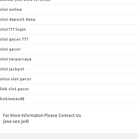
slot online
slot deposit dana
slot777 login
slot gacor 777
slot gacor
slot terpercaya
slot jackpot
situs slot gacor
link slot gacor
hokiemas88
For More Information Please
Contact Us
jasa seo judi