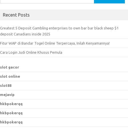
e
a
Recent Posts
r
c
Greatest 5 Deposit Gambling enterprises to own bar bar black sheep $1
h
deposit Canadians inside 2025
f
Fitur WAP di Bandar Togel Online Terpercaya, Inilah Kenyamannya!
o
r
Cara Login Judi Online Khusus Pemula
:
slot gacor
slot online
slot88
mejavip
hkbpokerqq
hkbpokerqq
hkbpokerqq