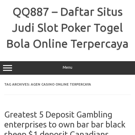
Skip
to
QQ887 – Daftar Situs
content
Judi Slot Poker Togel
Bola Online Terpercaya
Menu
TAG ARCHIVES:
AGEN CASINO ONLINE TERPERCAYA
Greatest 5 Deposit Gambling
enterprises to own bar bar black
sheep $1 deposit Canadians