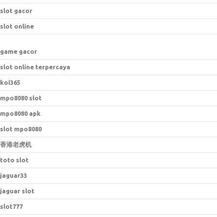
slot gacor
slot online
game gacor
slot online terpercaya
koi365
mpo8080 slot
mpo8080 apk
slot mpo8080
香港老虎机
toto slot
jaguar33
jaguar slot
slot777