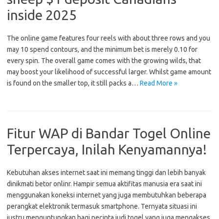
inside 2025
The online game features four reels with about three rows and you
may 10 spend contours, and the minimum bet is merely 0.10 for
every spin. The overall game comes with the growing wilds, that
may boost your likelihood of successful larger. Whilst game amount
is found on the smaller top, it still packs a…
Read More »
Fitur WAP di Bandar Togel Online
Terpercaya, Inilah Kenyamannya!
Kebutuhan akses internet saat ini memang tinggi dan lebih banyak
dinikmati betor onlinr. Hampir semua aktifitas manusia era saat ini
menggunakan koneksi internet yang juga membutuhkan beberapa
perangkat elektronik termasuk smartphone. Ternyata situasi ini
justru menguntungkan bagi pecinta judi togel yang juga mengakses