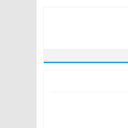
Skip
to
content
QQ887 – Daftar 
Terpercaya
HOME
CATEGORY ARCHIVES:
SITUS JUDI ONLINE 6
Greatest 5 Deposit G
bar black sheep $1 d