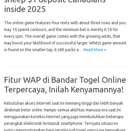
inside 2025
The online game features four reels with about three rows and you
may 10 spend contours, and the minimum bet is merely 0.10 for
every spin. The overall game comes with the growing wilds, that
may boost your likelihood of successful larger. Whilst game amount
is found on the smaller top, it still packs a…
Read More »
Fitur WAP di Bandar Togel Online
Terpercaya, Inilah Kenyamannya!
Kebutuhan akses internet saat ini memang tinggi dan lebih banyak
dinikmati betor onlinr. Hampir semua aktifitas manusia era saat ini
menggunakan koneksi internet yang juga membutuhkan beberapa
perangkat elektronik termasuk smartphone. Ternyata situasi ini
justru menguntungkan bagi pecinta judi togel yang juga mengakses