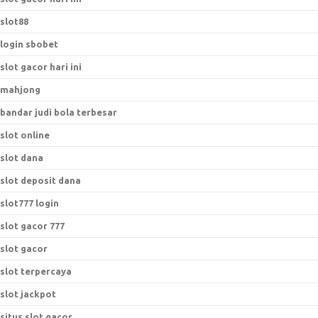
slot88
login sbobet
slot gacor hari ini
mahjong
bandar judi bola terbesar
slot online
slot dana
slot deposit dana
slot777 login
slot gacor 777
slot gacor
slot terpercaya
slot jackpot
situs slot gacor