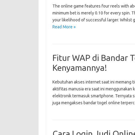
The online game features four reels with a
minimum bet is merely 0.10 for every spin. 
your likelihood of successful larger. Whilst 
Read More »
Fitur WAP di Bandar T
Kenyamannya!
Kebutuhan akses internet saat ini memang ti
aktifitas manusia era saat ini menggunakan
elektronik termasuk smartphone. Ternyata si
juga mengakses bandar togel online terpercay
Cara Login Judi Onli