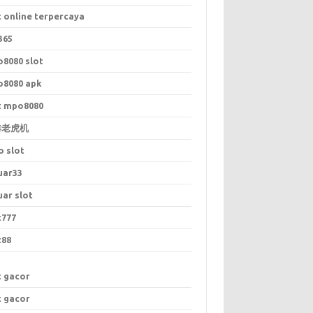
t online terpercaya
365
8080 slot
8080 apk
t mpo8080
港老虎机
o slot
uar33
uar slot
t777
t88
t gacor
t gacor