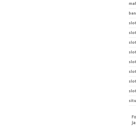
ma
ban
slo
slo
slo
slo
slo
slo
slo
slo
sit
Fo
ja