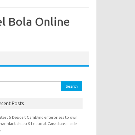
el Bola Online
rch
ecent Posts
atest 5 Deposit Gambling enterprises to own
 bar black sheep $1 deposit Canadians inside
5