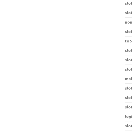
slo
slo
non
slo
tot
slo
slo
slo
mah
slo
slo
slo
log
slo