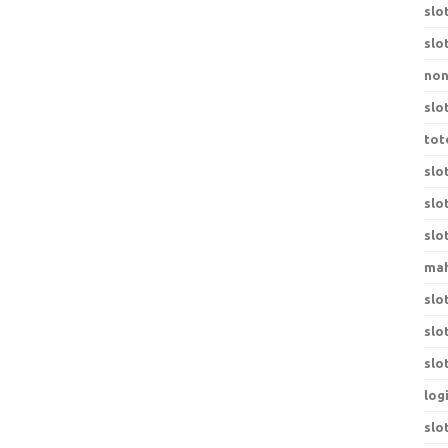
slo
slo
non
slo
tot
slo
slo
slo
mah
slo
slo
slo
log
slo