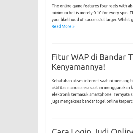
The online game features four reels with a
minimum bet is merely 0.10 for every spin. 
your likelihood of successful larger. Whilst 
Read More »
Fitur WAP di Bandar T
Kenyamannya!
Kebutuhan akses internet saat ini memang ti
aktifitas manusia era saat ini menggunakan
elektronik termasuk smartphone. Ternyata si
juga mengakses bandar togel online terpercay
Cara Login Judi Onli