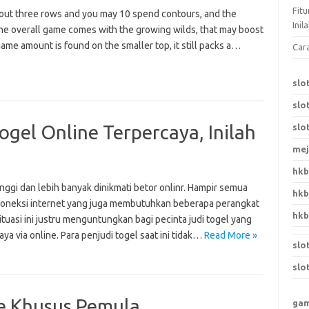
Fit
bout three rows and you may 10 spend contours, and the
Ini
The overall game comes with the growing wilds, that may boost
game amount is found on the smaller top, it still packs a…
Car
slo
slo
ogel Online Terpercaya, Inilah
slo
mej
hk
nggi dan lebih banyak dinikmati betor onlinr. Hampir semua
hk
 koneksi internet yang juga membutuhkan beberapa perangkat
hk
tuasi ini justru menguntungkan bagi pecinta judi togel yang
a via online. Para penjudi togel saat ini tidak…
Read More »
slo
slo
ne Khusus Pemula
gam