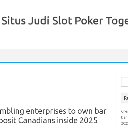
Situs Judi Slot Poker Tog
Sea
for:
R
mbling enterprises to own bar
Gre
bar
posit Canadians inside 2025
202