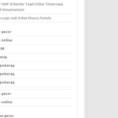
ur WAP di Bandar Togel Online Terpercaya,
lah Kenyamannya!
a Login Judi Online Khusus Pemula
t gacor
t online
t88
avip
bpokerqq
bpokerqq
bpokerqq
t gacor
t online
e gacor