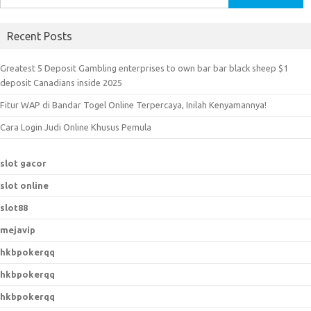
e
a
Recent Posts
r
c
Greatest 5 Deposit Gambling enterprises to own bar bar black sheep $1
h
deposit Canadians inside 2025
f
Fitur WAP di Bandar Togel Online Terpercaya, Inilah Kenyamannya!
o
r
Cara Login Judi Online Khusus Pemula
:
slot gacor
slot online
slot88
mejavip
hkbpokerqq
hkbpokerqq
hkbpokerqq