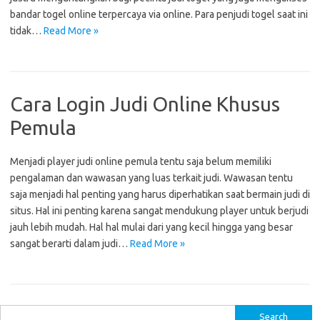
bandar togel online terpercaya via online. Para penjudi togel saat ini
tidak…
Read More »
Cara Login Judi Online Khusus
Pemula
Menjadi player judi online pemula tentu saja belum memiliki
pengalaman dan wawasan yang luas terkait judi. Wawasan tentu
saja menjadi hal penting yang harus diperhatikan saat bermain judi di
situs. Hal ini penting karena sangat mendukung player untuk berjudi
jauh lebih mudah. Hal hal mulai dari yang kecil hingga yang besar
sangat berarti dalam judi…
Read More »
S