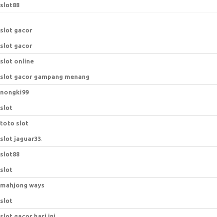
slot88
slot gacor
slot gacor
slot online
slot gacor gampang menang
nongki99
slot
toto slot
slot jaguar33
.
slot88
slot
mahjong ways
slot
slot gacor hari ini