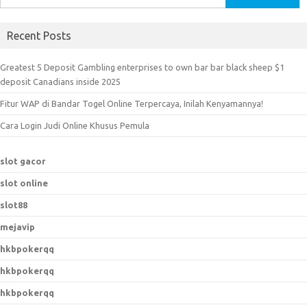
e
a
Recent Posts
r
c
Greatest 5 Deposit Gambling enterprises to own bar bar black sheep $1
h
deposit Canadians inside 2025
f
Fitur WAP di Bandar Togel Online Terpercaya, Inilah Kenyamannya!
o
r
Cara Login Judi Online Khusus Pemula
:
slot gacor
slot online
slot88
mejavip
hkbpokerqq
hkbpokerqq
hkbpokerqq