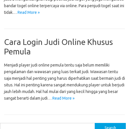
bandar togel online terpercaya via online. Para penjudi togel saat ini
tidak…
Read More »
Cara Login Judi Online Khusus
Pemula
Menjadi player judi online pemula tentu saja belum memiliki
pengalaman dan wawasan yang luas terkait judi. Wawasan tentu
saja menjadi hal penting yang harus diperhatikan saat bermain judi di
situs. Hal ini penting karena sangat mendukung player untuk berjudi
jauh lebih mudah. Hal hal mulai dari yang kecil hingga yang besar
sangat berarti dalam judi…
Read More »
S