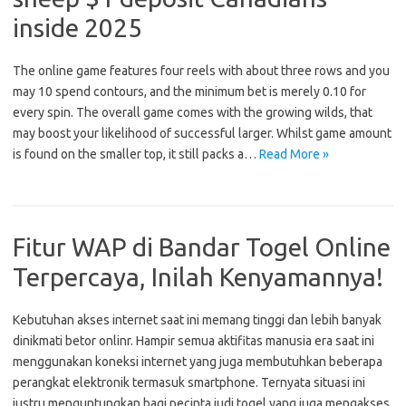
inside 2025
The online game features four reels with about three rows and you
may 10 spend contours, and the minimum bet is merely 0.10 for
every spin. The overall game comes with the growing wilds, that
may boost your likelihood of successful larger. Whilst game amount
is found on the smaller top, it still packs a…
Read More »
Fitur WAP di Bandar Togel Online
Terpercaya, Inilah Kenyamannya!
Kebutuhan akses internet saat ini memang tinggi dan lebih banyak
dinikmati betor onlinr. Hampir semua aktifitas manusia era saat ini
menggunakan koneksi internet yang juga membutuhkan beberapa
perangkat elektronik termasuk smartphone. Ternyata situasi ini
justru menguntungkan bagi pecinta judi togel yang juga mengakses