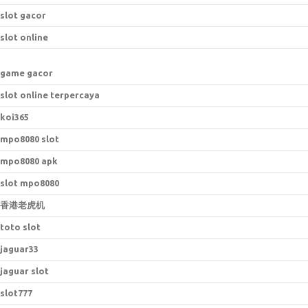
slot gacor
slot online
game gacor
slot online terpercaya
koi365
mpo8080 slot
mpo8080 apk
slot mpo8080
香港老虎机
toto slot
jaguar33
jaguar slot
slot777