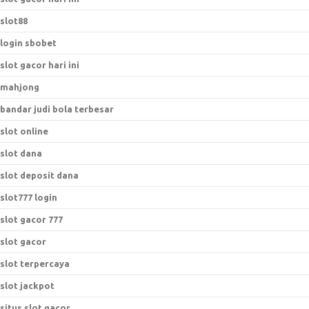
slot88
login sbobet
slot gacor hari ini
mahjong
bandar judi bola terbesar
slot online
slot dana
slot deposit dana
slot777 login
slot gacor 777
slot gacor
slot terpercaya
slot jackpot
situs slot gacor