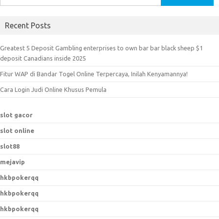
e
a
Recent Posts
r
c
Greatest 5 Deposit Gambling enterprises to own bar bar black sheep $1
h
deposit Canadians inside 2025
f
Fitur WAP di Bandar Togel Online Terpercaya, Inilah Kenyamannya!
o
r
Cara Login Judi Online Khusus Pemula
:
slot gacor
slot online
slot88
mejavip
hkbpokerqq
hkbpokerqq
hkbpokerqq