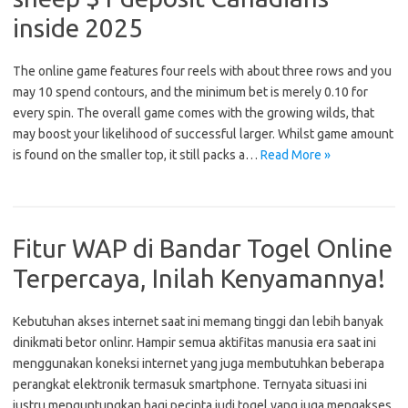
inside 2025
The online game features four reels with about three rows and you
may 10 spend contours, and the minimum bet is merely 0.10 for
every spin. The overall game comes with the growing wilds, that
may boost your likelihood of successful larger. Whilst game amount
is found on the smaller top, it still packs a…
Read More »
Fitur WAP di Bandar Togel Online
Terpercaya, Inilah Kenyamannya!
Kebutuhan akses internet saat ini memang tinggi dan lebih banyak
dinikmati betor onlinr. Hampir semua aktifitas manusia era saat ini
menggunakan koneksi internet yang juga membutuhkan beberapa
perangkat elektronik termasuk smartphone. Ternyata situasi ini
justru menguntungkan bagi pecinta judi togel yang juga mengakses