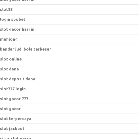
slot88
login sbobet
slot gacor hari ini
mahjong
bandar judi bola terbesar
slot online
slot dana
slot deposit dana
slot777 login
slot gacor 777
slot gacor
slot terpercaya
slot jackpot
situs slot gacor