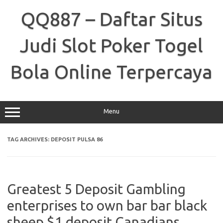
Skip
to
QQ887 – Daftar Situs
content
Judi Slot Poker Togel
Bola Online Terpercaya
Menu
TAG ARCHIVES:
DEPOSIT PULSA 86
Greatest 5 Deposit Gambling
enterprises to own bar bar black
sheep $1 deposit Canadians