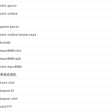
slot gacor
slot online
game gacor
slot online terpercaya
koi365
mpo8080 slot
mpo8080 apk
slot mpo8080
香港老虎机
toto slot
jaguar33
jaguar slot
slot777