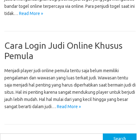
bandar togel online terpercaya via online. Para penjudi togel saat ini
tidak…
Read More »
Cara Login Judi Online Khusus
Pemula
Menjadi player judi online pemula tentu saja belum memiliki
pengalaman dan wawasan yang luas terkait judi. Wawasan tentu
saja menjadi hal penting yang harus diperhatikan saat bermain judi di
situs. Hal ini penting karena sangat mendukung player untuk berjudi
jauh lebih mudah. Hal hal mulai dari yang kecil hingga yang besar
sangat berarti dalam judi…
Read More »
S