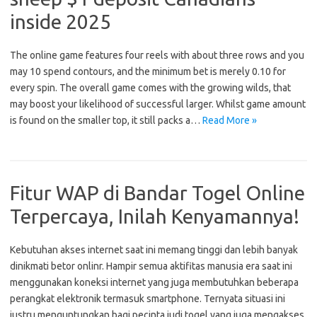
inside 2025
The online game features four reels with about three rows and you
may 10 spend contours, and the minimum bet is merely 0.10 for
every spin. The overall game comes with the growing wilds, that
may boost your likelihood of successful larger. Whilst game amount
is found on the smaller top, it still packs a…
Read More »
Fitur WAP di Bandar Togel Online
Terpercaya, Inilah Kenyamannya!
Kebutuhan akses internet saat ini memang tinggi dan lebih banyak
dinikmati betor onlinr. Hampir semua aktifitas manusia era saat ini
menggunakan koneksi internet yang juga membutuhkan beberapa
perangkat elektronik termasuk smartphone. Ternyata situasi ini
justru menguntungkan bagi pecinta judi togel yang juga mengakses