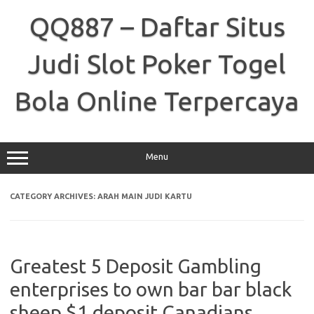
Skip
to
QQ887 – Daftar Situs
content
Judi Slot Poker Togel
Bola Online Terpercaya
Menu
CATEGORY ARCHIVES:
ARAH MAIN JUDI KARTU
Greatest 5 Deposit Gambling
enterprises to own bar bar black
sheep $1 deposit Canadians