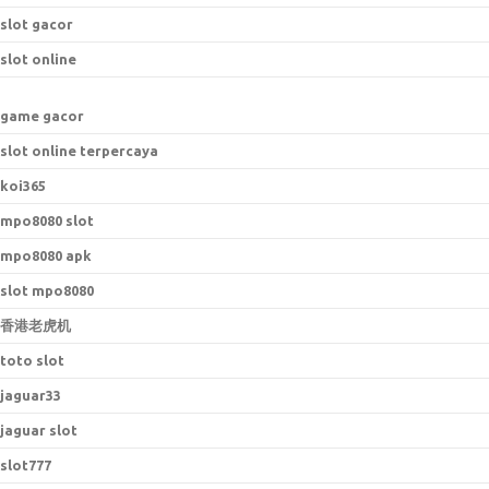
slot gacor
slot online
game gacor
slot online terpercaya
koi365
mpo8080 slot
mpo8080 apk
slot mpo8080
香港老虎机
toto slot
jaguar33
jaguar slot
slot777