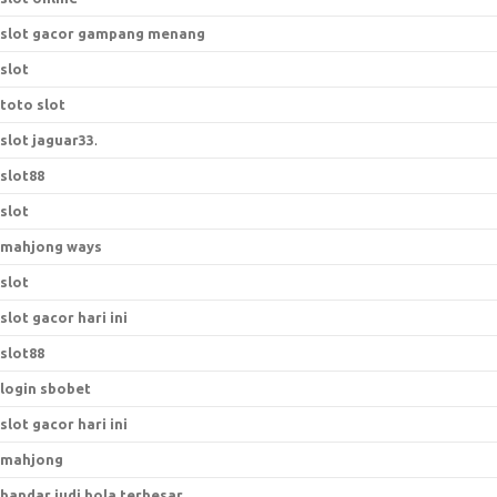
slot gacor gampang menang
slot
toto slot
slot jaguar33
.
slot88
slot
mahjong ways
slot
slot gacor hari ini
slot88
login sbobet
slot gacor hari ini
mahjong
bandar judi bola terbesar