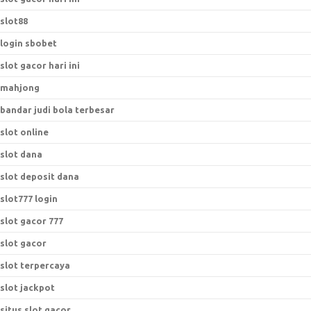
slot88
login sbobet
slot gacor hari ini
mahjong
bandar judi bola terbesar
slot online
slot dana
slot deposit dana
slot777 login
slot gacor 777
slot gacor
slot terpercaya
slot jackpot
situs slot gacor