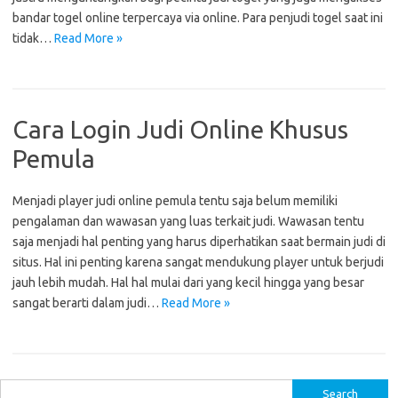
bandar togel online terpercaya via online. Para penjudi togel saat ini
tidak…
Read More »
Cara Login Judi Online Khusus
Pemula
Menjadi player judi online pemula tentu saja belum memiliki
pengalaman dan wawasan yang luas terkait judi. Wawasan tentu
saja menjadi hal penting yang harus diperhatikan saat bermain judi di
situs. Hal ini penting karena sangat mendukung player untuk berjudi
jauh lebih mudah. Hal hal mulai dari yang kecil hingga yang besar
sangat berarti dalam judi…
Read More »
S