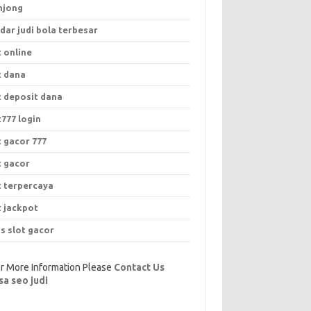
hjong
dar judi bola terbesar
t online
t dana
t deposit dana
t777 login
t gacor 777
t gacor
t terpercaya
t jackpot
us slot gacor
r More Information Please
Contact Us
sa seo judi