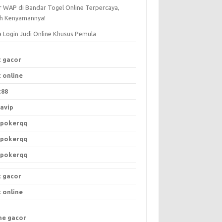
ur WAP di Bandar Togel Online Terpercaya,
lah Kenyamannya!
a Login Judi Online Khusus Pemula
t gacor
t online
t88
avip
bpokerqq
bpokerqq
bpokerqq
t gacor
t online
e gacor