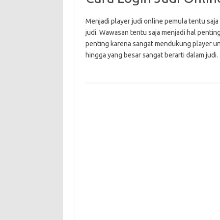
Menjadi player judi online pemula tentu saj
judi. Wawasan tentu saja menjadi hal penting 
penting karena sangat mendukung player untu
hingga yang besar sangat berarti dalam jud