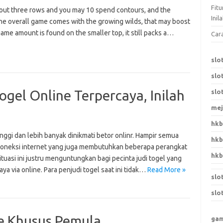
Fit
bout three rows and you may 10 spend contours, and the
Ini
The overall game comes with the growing wilds, that may boost
game amount is found on the smaller top, it still packs a…
Car
slo
slo
ogel Online Terpercaya, Inilah
slo
mej
hk
nggi dan lebih banyak dinikmati betor onlinr. Hampir semua
hk
 koneksi internet yang juga membutuhkan beberapa perangkat
hk
tuasi ini justru menguntungkan bagi pecinta judi togel yang
a via online. Para penjudi togel saat ini tidak…
Read More »
slo
slo
ne Khusus Pemula
gam