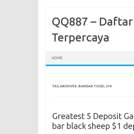
Skip
to
content
QQ887 – Daftar 
Terpercaya
HOME
TAG ARCHIVES:
BANDAR TOGEL 214
Greatest 5 Deposit Ga
bar black sheep $1 de