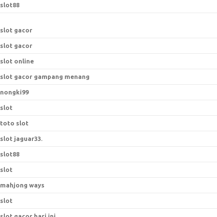
slot88
slot gacor
slot gacor
slot online
slot gacor gampang menang
nongki99
slot
toto slot
slot jaguar33
.
slot88
slot
mahjong ways
slot
slot gacor hari ini