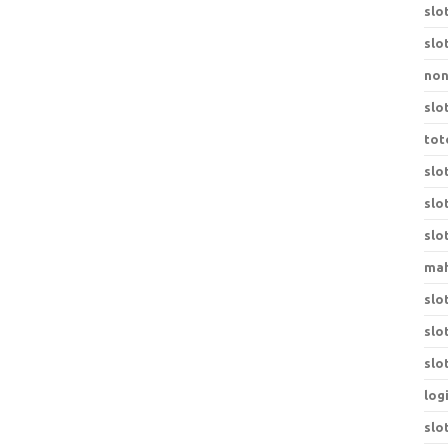
slo
slo
non
slo
tot
slo
slo
slo
mah
slo
slo
slo
log
slo