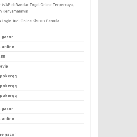
ur WAP di Bandar Togel Online Terpercaya,
lah Kenyamannya!
a Login Judi Online Khusus Pemula
t gacor
t online
t88
avip
bpokerqq
bpokerqq
bpokerqq
t gacor
t online
e gacor