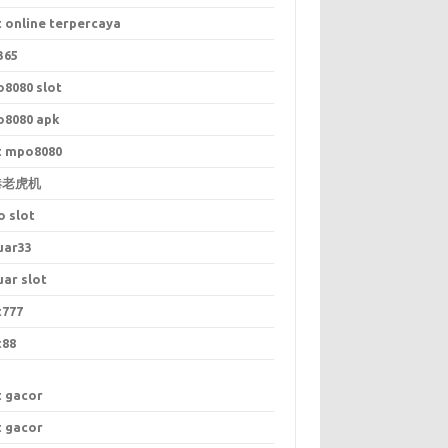
t online terpercaya
365
8080 slot
8080 apk
t mpo8080
港老虎机
o slot
uar33
uar slot
t777
t88
t gacor
t gacor