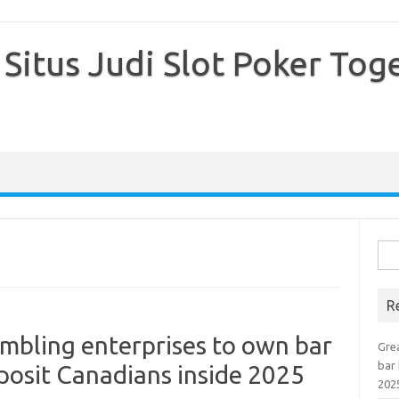
Situs Judi Slot Poker Tog
Sea
for:
R
mbling enterprises to own bar
Gre
bar
posit Canadians inside 2025
202