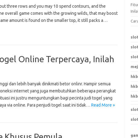
Fit
bout three rows and you may 10 spend contours, and the
Ini
The overall game comes with the growing wilds, that may boost
game amount is found on the smaller top, it still packs a…
Car
slo
slo
ogel Online Terpercaya, Inilah
slo
mej
hk
nggi dan lebih banyak dinikmati betor onlinr. Hampir semua
hk
 koneksi internet yang juga membutuhkan beberapa perangkat
hk
tuasi ini justru menguntungkan bagi pecinta judi togel yang
a via online. Para penjudi togel saat ini tidak…
Read More »
slo
slo
ne Khusus Pemula
gam