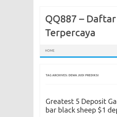
Skip
to
content
QQ887 – Daftar 
Terpercaya
HOME
TAG ARCHIVES:
DEWA JUDI PREDIKSI
Greatest 5 Deposit Ga
bar black sheep $1 de