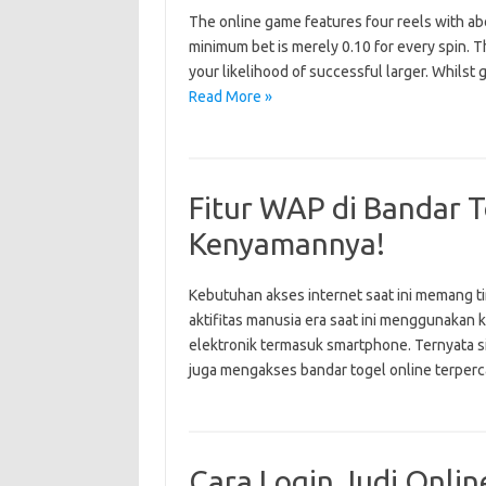
The online game features four reels with a
minimum bet is merely 0.10 for every spin. 
your likelihood of successful larger. Whilst 
Read More »
Fitur WAP di Bandar T
Kenyamannya!
Kebutuhan akses internet saat ini memang ti
aktifitas manusia era saat ini menggunakan
elektronik termasuk smartphone. Ternyata si
juga mengakses bandar togel online terpercay
Cara Login Judi Onli