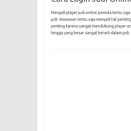
Menjadi player judi online pemula tentu saj
judi. Wawasan tentu saja menjadi hal penting 
penting karena sangat mendukung player untu
hingga yang besar sangat berarti dalam jud