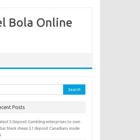
el Bola Online
rch
ecent Posts
atest 5 Deposit Gambling enterprises to own
 bar black sheep $1 deposit Canadians inside
5