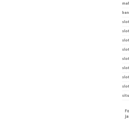
ma
ban
slo
slo
slo
slo
slo
slo
slo
slo
sit
Fo
ja