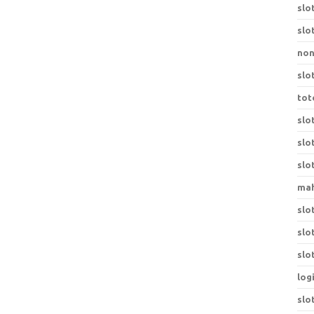
slo
slo
non
slo
tot
slo
slo
slo
mah
slo
slo
slo
log
slo