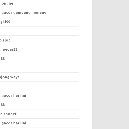
t online
t gacor gampang menang
gki99
t
o slot
t jaguar33
.
t88
t
jong ways
t
t gacor hari ini
t88
in sbobet
t gacor hari ini