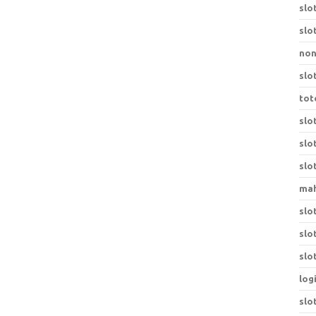
slo
slo
non
slo
tot
slo
slo
slo
mah
slo
slo
slo
log
slo