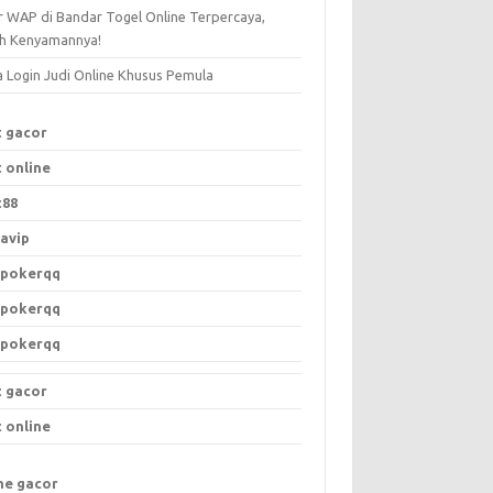
ur WAP di Bandar Togel Online Terpercaya,
lah Kenyamannya!
a Login Judi Online Khusus Pemula
t gacor
t online
t88
avip
bpokerqq
bpokerqq
bpokerqq
t gacor
t online
e gacor