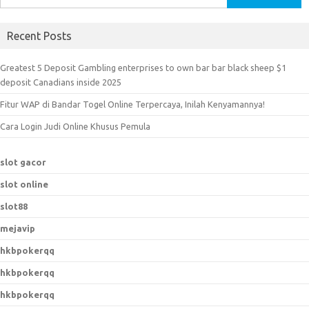
e
a
Recent Posts
r
c
Greatest 5 Deposit Gambling enterprises to own bar bar black sheep $1
h
deposit Canadians inside 2025
f
Fitur WAP di Bandar Togel Online Terpercaya, Inilah Kenyamannya!
o
r
Cara Login Judi Online Khusus Pemula
:
slot gacor
slot online
slot88
mejavip
hkbpokerqq
hkbpokerqq
hkbpokerqq