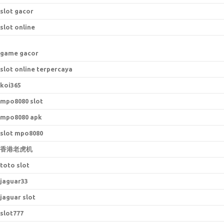
slot gacor
slot online
game gacor
slot online terpercaya
koi365
mpo8080 slot
mpo8080 apk
slot mpo8080
香港老虎机
toto slot
jaguar33
jaguar slot
slot777