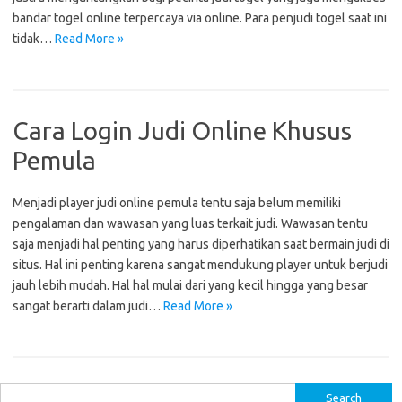
bandar togel online terpercaya via online. Para penjudi togel saat ini
tidak…
Read More »
Cara Login Judi Online Khusus
Pemula
Menjadi player judi online pemula tentu saja belum memiliki
pengalaman dan wawasan yang luas terkait judi. Wawasan tentu
saja menjadi hal penting yang harus diperhatikan saat bermain judi di
situs. Hal ini penting karena sangat mendukung player untuk berjudi
jauh lebih mudah. Hal hal mulai dari yang kecil hingga yang besar
sangat berarti dalam judi…
Read More »
S