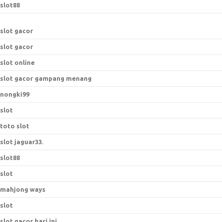
slot88
slot gacor
slot gacor
slot online
slot gacor gampang menang
nongki99
slot
toto slot
slot jaguar33
.
slot88
slot
mahjong ways
slot
slot gacor hari ini