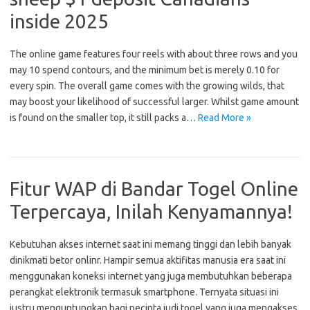
inside 2025
The online game features four reels with about three rows and you
may 10 spend contours, and the minimum bet is merely 0.10 for
every spin. The overall game comes with the growing wilds, that
may boost your likelihood of successful larger. Whilst game amount
is found on the smaller top, it still packs a…
Read More »
Fitur WAP di Bandar Togel Online
Terpercaya, Inilah Kenyamannya!
Kebutuhan akses internet saat ini memang tinggi dan lebih banyak
dinikmati betor onlinr. Hampir semua aktifitas manusia era saat ini
menggunakan koneksi internet yang juga membutuhkan beberapa
perangkat elektronik termasuk smartphone. Ternyata situasi ini
justru menguntungkan bagi pecinta judi togel yang juga mengakses