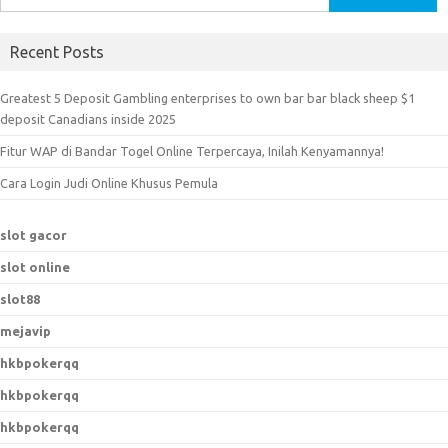
e
a
Recent Posts
r
c
Greatest 5 Deposit Gambling enterprises to own bar bar black sheep $1
h
deposit Canadians inside 2025
f
Fitur WAP di Bandar Togel Online Terpercaya, Inilah Kenyamannya!
o
r
Cara Login Judi Online Khusus Pemula
:
slot gacor
slot online
slot88
mejavip
hkbpokerqq
hkbpokerqq
hkbpokerqq