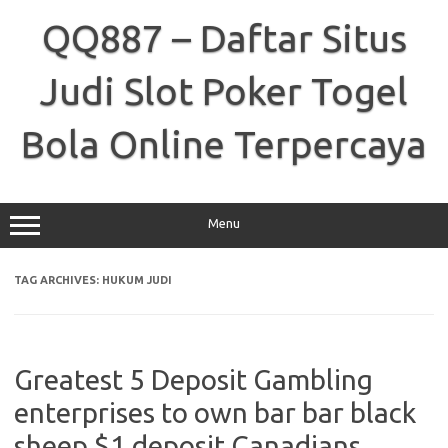
Skip
to
QQ887 – Daftar Situs
content
Judi Slot Poker Togel
Bola Online Terpercaya
Menu
TAG ARCHIVES:
HUKUM JUDI
Greatest 5 Deposit Gambling
enterprises to own bar bar black
sheep $1 deposit Canadians