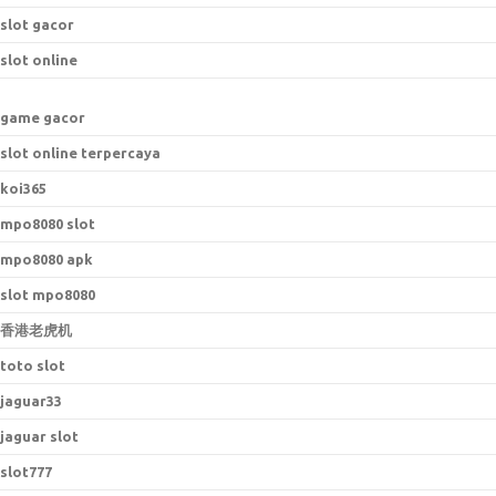
slot gacor
slot online
game gacor
slot online terpercaya
koi365
mpo8080 slot
mpo8080 apk
slot mpo8080
香港老虎机
toto slot
jaguar33
jaguar slot
slot777