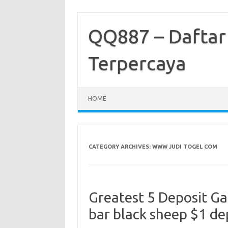
Skip
to
content
QQ887 – Daftar 
Terpercaya
HOME
CATEGORY ARCHIVES:
WWW JUDI TOGEL COM
Greatest 5 Deposit Ga
bar black sheep $1 de