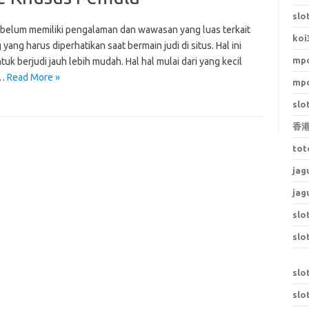
slo
a belum memiliki pengalaman dan wawasan yang luas terkait
koi
yang harus diperhatikan saat bermain judi di situs. Hal ini
mpo
k berjudi jauh lebih mudah. Hal hal mulai dari yang kecil
i…
Read More »
mpo
slo
香
tot
jag
jag
slo
slo
slo
slo