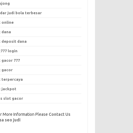
hjong
dar judi bola terbesar
t online
t dana
t deposit dana
t777 login
t gacor 777
t gacor
t terpercaya
t jackpot
us slot gacor
r More Information Please
Contact Us
sa seo judi