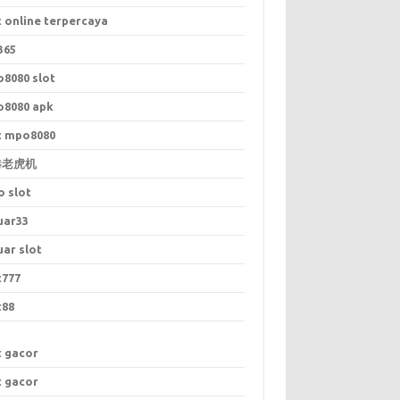
t online terpercaya
365
8080 slot
8080 apk
t mpo8080
港老虎机
o slot
uar33
uar slot
t777
t88
t gacor
t gacor