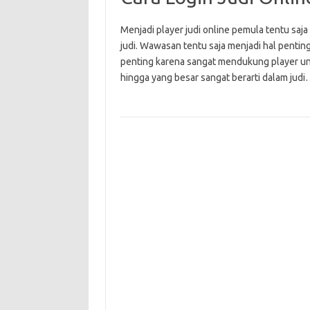
Menjadi player judi online pemula tentu saj
judi. Wawasan tentu saja menjadi hal penting 
penting karena sangat mendukung player untu
hingga yang besar sangat berarti dalam jud