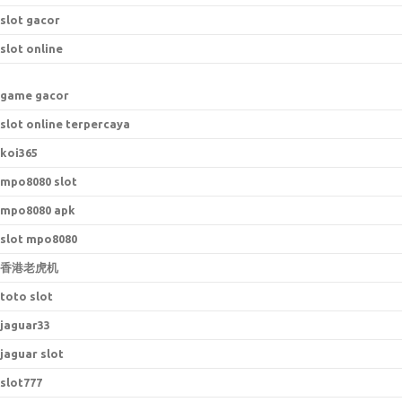
slot gacor
slot online
game gacor
slot online terpercaya
koi365
mpo8080 slot
mpo8080 apk
slot mpo8080
香港老虎机
toto slot
jaguar33
jaguar slot
slot777