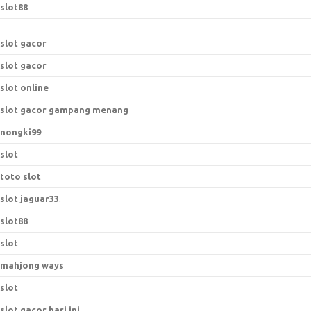
slot88
slot gacor
slot gacor
slot online
slot gacor gampang menang
nongki99
slot
toto slot
slot jaguar33
.
slot88
slot
mahjong ways
slot
slot gacor hari ini