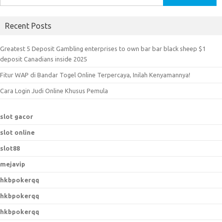
e
a
Recent Posts
r
c
Greatest 5 Deposit Gambling enterprises to own bar bar black sheep $1
h
deposit Canadians inside 2025
f
Fitur WAP di Bandar Togel Online Terpercaya, Inilah Kenyamannya!
o
r
Cara Login Judi Online Khusus Pemula
:
slot gacor
slot online
slot88
mejavip
hkbpokerqq
hkbpokerqq
hkbpokerqq