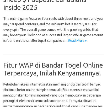
inside 2025
The online game features four reels with about three rows and you
may 10 spend contours, and the minimum bet is merely 0.10 for
every spin. The overall game comes with the growing wilds, that
may boost your likelihood of successful larger. Whilst game amount
is found on the smaller top, it still packs a…
Read More »
Fitur WAP di Bandar Togel Online
Terpercaya, Inilah Kenyamannya!
Kebutuhan akses internet saat ini memang tinggi dan lebih banyak
dinikmati betor onlinr. Hampir semua aktifitas manusia era saat ini
menggunakan koneksi internet yang juga membutuhkan beberapa
perangkat elektronik termasuk smartphone. Ternyata situasi ini
justru menguntungkan bagi pecinta judi togel yang juga mengakses