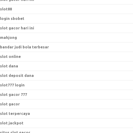
slot88
login sbobet
slot gacor hari ini
mahjong
bandar judi bola terbesar
slot online
slot dana
slot deposit dana
slot777 login
slot gacor 777
slot gacor
slot terpercaya
slot jackpot
situs slot gacor