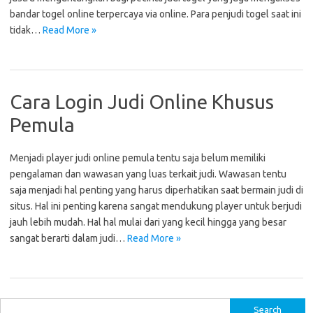
bandar togel online terpercaya via online. Para penjudi togel saat ini
tidak…
Read More »
Cara Login Judi Online Khusus
Pemula
Menjadi player judi online pemula tentu saja belum memiliki
pengalaman dan wawasan yang luas terkait judi. Wawasan tentu
saja menjadi hal penting yang harus diperhatikan saat bermain judi di
situs. Hal ini penting karena sangat mendukung player untuk berjudi
jauh lebih mudah. Hal hal mulai dari yang kecil hingga yang besar
sangat berarti dalam judi…
Read More »
S