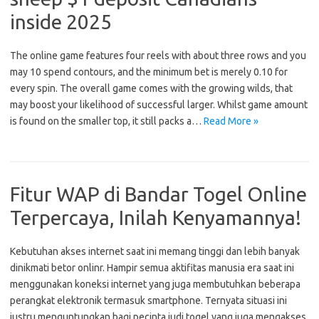
inside 2025
The online game features four reels with about three rows and you
may 10 spend contours, and the minimum bet is merely 0.10 for
every spin. The overall game comes with the growing wilds, that
may boost your likelihood of successful larger. Whilst game amount
is found on the smaller top, it still packs a…
Read More »
Fitur WAP di Bandar Togel Online
Terpercaya, Inilah Kenyamannya!
Kebutuhan akses internet saat ini memang tinggi dan lebih banyak
dinikmati betor onlinr. Hampir semua aktifitas manusia era saat ini
menggunakan koneksi internet yang juga membutuhkan beberapa
perangkat elektronik termasuk smartphone. Ternyata situasi ini
justru menguntungkan bagi pecinta judi togel yang juga mengakses