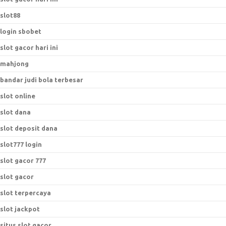
slot88
login sbobet
slot gacor hari ini
mahjong
bandar judi bola terbesar
slot online
slot dana
slot deposit dana
slot777 login
slot gacor 777
slot gacor
slot terpercaya
slot jackpot
situs slot gacor