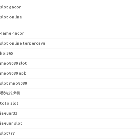
slot gacor
slot online
game gacor
slot online terpercaya
koi365
mpo8080 slot
mpo8080 apk
slot mpo8080
香港老虎机
toto slot
jaguar33
jaguar slot
slot777