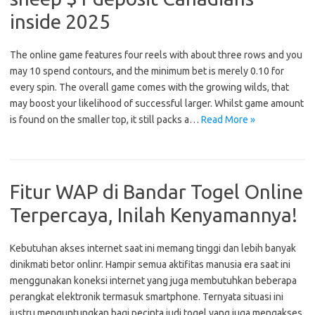
inside 2025
The online game features four reels with about three rows and you
may 10 spend contours, and the minimum bet is merely 0.10 for
every spin. The overall game comes with the growing wilds, that
may boost your likelihood of successful larger. Whilst game amount
is found on the smaller top, it still packs a…
Read More »
Fitur WAP di Bandar Togel Online
Terpercaya, Inilah Kenyamannya!
Kebutuhan akses internet saat ini memang tinggi dan lebih banyak
dinikmati betor onlinr. Hampir semua aktifitas manusia era saat ini
menggunakan koneksi internet yang juga membutuhkan beberapa
perangkat elektronik termasuk smartphone. Ternyata situasi ini
justru menguntungkan bagi pecinta judi togel yang juga mengakses