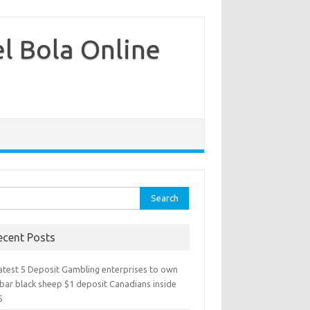
el Bola Online
rch
ecent Posts
atest 5 Deposit Gambling enterprises to own
 bar black sheep $1 deposit Canadians inside
5