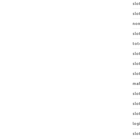
slo
slo
non
slo
tot
slo
slo
slo
mah
slo
slo
slo
log
slo