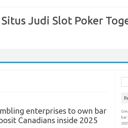
Situs Judi Slot Poker Tog
Sea
for:
R
mbling enterprises to own bar
Gre
bar
posit Canadians inside 2025
202