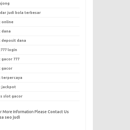
hjong
dar judi bola terbesar
t online
t dana
t deposit dana
t777 login
t gacor 777
t gacor
t terpercaya
t jackpot
us slot gacor
r More Information Please
Contact Us
sa seo judi