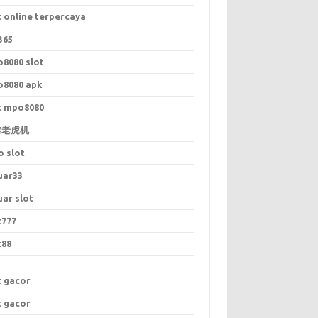
t online terpercaya
365
8080 slot
8080 apk
t mpo8080
港老虎机
o slot
uar33
uar slot
t777
t88
t gacor
t gacor