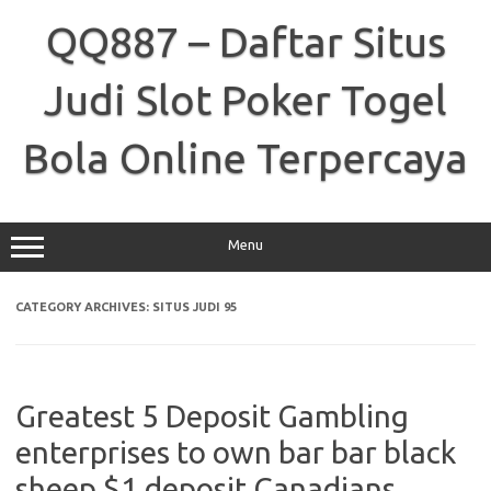
Skip
to
QQ887 – Daftar Situs
content
Judi Slot Poker Togel
Bola Online Terpercaya
Menu
CATEGORY ARCHIVES:
SITUS JUDI 95
Greatest 5 Deposit Gambling
enterprises to own bar bar black
sheep $1 deposit Canadians