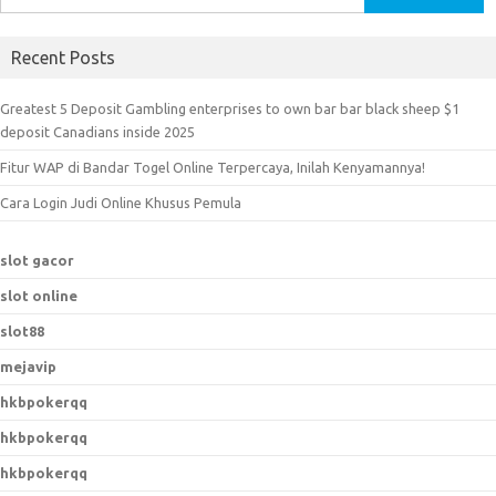
e
a
Recent Posts
r
c
Greatest 5 Deposit Gambling enterprises to own bar bar black sheep $1
h
deposit Canadians inside 2025
f
Fitur WAP di Bandar Togel Online Terpercaya, Inilah Kenyamannya!
o
r
Cara Login Judi Online Khusus Pemula
:
slot gacor
slot online
slot88
mejavip
hkbpokerqq
hkbpokerqq
hkbpokerqq