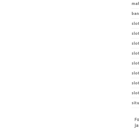
ma
ban
slo
slo
slo
slo
slo
slo
slo
slo
sit
Fo
ja