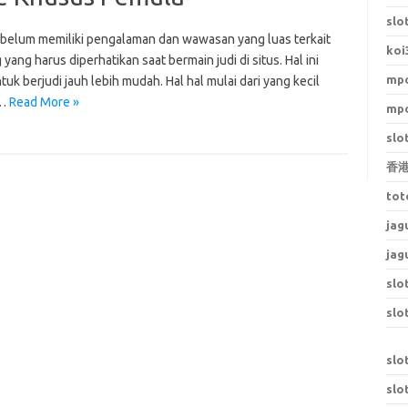
slo
a belum memiliki pengalaman dan wawasan yang luas terkait
koi
yang harus diperhatikan saat bermain judi di situs. Hal ini
mpo
k berjudi jauh lebih mudah. Hal hal mulai dari yang kecil
i…
Read More »
mpo
slo
香
tot
jag
jag
slo
slo
slo
slo