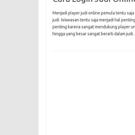
Menjadi player judi online pemula tentu saj
judi. Wawasan tentu saja menjadi hal penting 
penting karena sangat mendukung player untu
hingga yang besar sangat berarti dalam jud