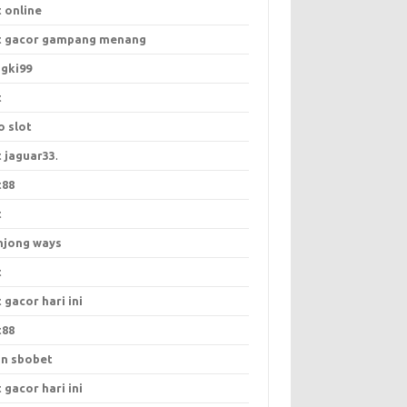
t online
t gacor gampang menang
gki99
t
o slot
t jaguar33
.
t88
t
jong ways
t
t gacor hari ini
t88
in sbobet
t gacor hari ini