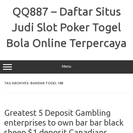
Skip
to
QQ887 – Daftar Situs
content
Judi Slot Poker Togel
Bola Online Terpercaya
Menu
TAG ARCHIVES:
BANDAR TOGEL 188
Greatest 5 Deposit Gambling
enterprises to own bar bar black
sheep $1 deposit Canadians