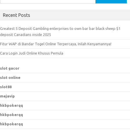
e
a
Recent Posts
r
c
Greatest 5 Deposit Gambling enterprises to own bar bar black sheep $1
h
deposit Canadians inside 2025
f
Fitur WAP di Bandar Togel Online Terpercaya, Inilah Kenyamannya!
o
r
Cara Login Judi Online Khusus Pemula
:
slot gacor
slot online
slot88
mejavip
hkbpokerqq
hkbpokerqq
hkbpokerqq